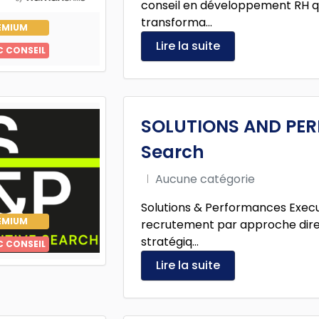
conseil en développement RH q
transforma...
EMIUM
Lire la suite
C CONSEIL
SOLUTIONS AND PER
Search
Aucune catégorie
Solutions & Performances Execu
EMIUM
recrutement par approche direc
stratégiq...
C CONSEIL
Lire la suite