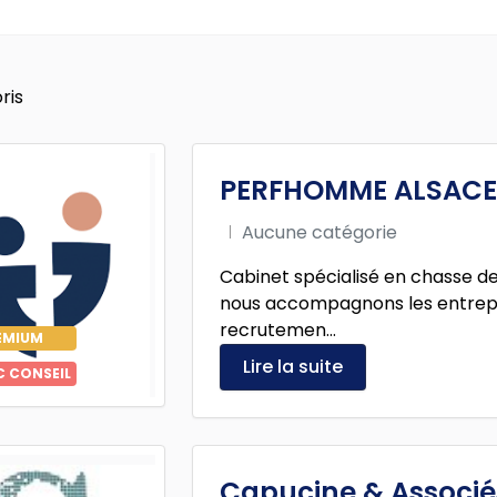
ris
PERFHOMME ALSACE
Aucune catégorie
Cabinet spécialisé en chasse de
nous accompagnons les entrepri
recrutemen...
EMIUM
Lire la suite
C CONSEIL
Capucine & Associé